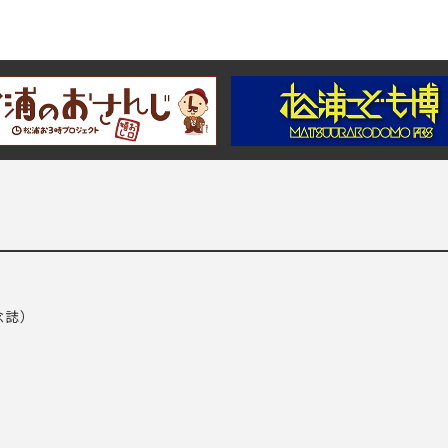
念誌）
）