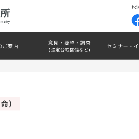
松
意見・要望・調査
のご案内
セミナー・
(法定台帳整備など)
）
生命）