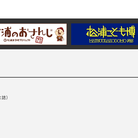
念誌）
）